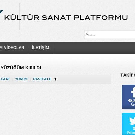
M VİDEOLAR
İLETİŞİM
N YÜZÜĞÜM KIRILDI
TAKİP
EĞENI
|
YORUM
|
RASTGELE
48,
Fa
0
Follo