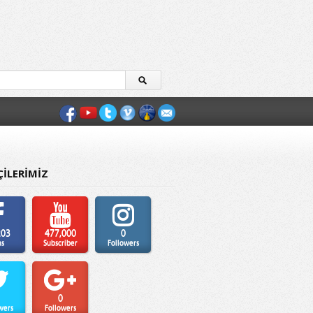
ÇİLERİMİZ
203
477,000
0
ns
Subscriber
Followers
0
wers
Followers