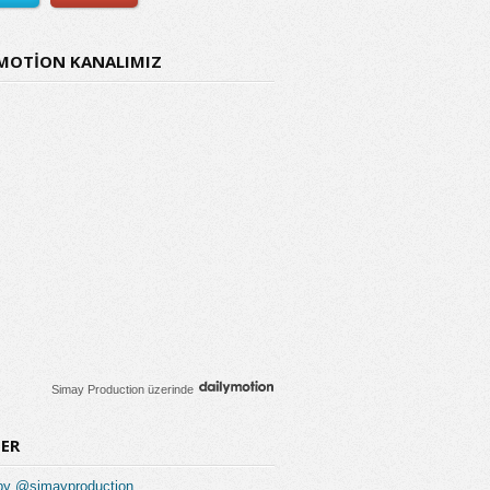
MOTİON KANALIMIZ
Simay Production
üzerinde
ER
by @simayproduction