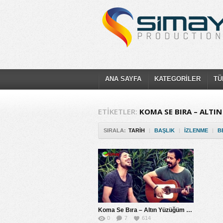
ANA SAYFA
KATEGORİLER
TÜ
ETIKETLER:
KOMA SE BIRA – ALTI
SIRALA:
TARIH
|
BAŞLIK
|
İZLENME
|
B
Koma Se Bıra – Altın Yüzüğüm Kırıldı
0
7
614