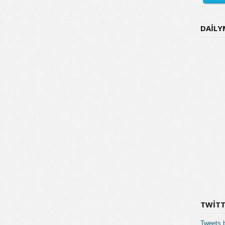
DAİLY
TWITT
Tweets 