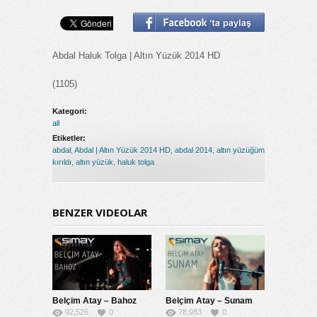
Abdal Haluk Tolga | Altın Yüzük 2014 HD
(1105)
Kategori:
all
Etiketler:
abdal
,
Abdal | Altın Yüzük 2014 HD
,
abdal 2014
,
altın yüzüğüm
kırıldı
,
altın yüzük
,
haluk tolga
BENZER VIDEOLAR
Belçim Atay – Bahoz
Belçim Atay – Sunam
92,526
0
78,983
0