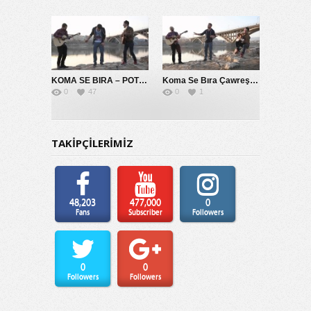
KOMA SE BIRA – POTPORİ 2014
Koma Se Bıra Çawreşamın
0
47
0
1
TAKİPÇİLERİMİZ
48,203
477,000
0
Fans
Subscriber
Followers
0
0
Followers
Followers