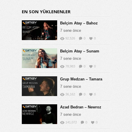
EN SON YÜKLENENLER
Belçim Atay – Bahoz
7 sene önce
92,526
0
0
Belçim Atay – Sunam
7 sene önce
78,983
0
0
Grup Medzan – Tamara
7 sene önce
36,162
0
0
Azad Bedran – Newroz
7 sene önce
141,072
0
0