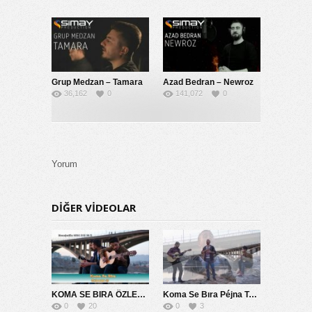
Grup Medzan – Tamara
Azad Bedran – Newroz
36,162
0
141,072
0
Yorum
DIĞER VIDEOLAR
KOMA SE BIRA ÖZLEMİM SANA 2014
Koma Se Bıra Péjna Te Naye
0
20
0
3