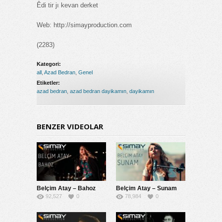
Êdi tir jı kevan derket
Web: http://simayproduction.com
(2283)
Kategori:
all
,
Azad Bedran
,
Genel
Etiketler:
azad bedran
,
azad bedran dayikamın
,
dayikamın
BENZER VIDEOLAR
Belçim Atay – Bahoz
Belçim Atay – Sunam
92,527
0
78,984
0