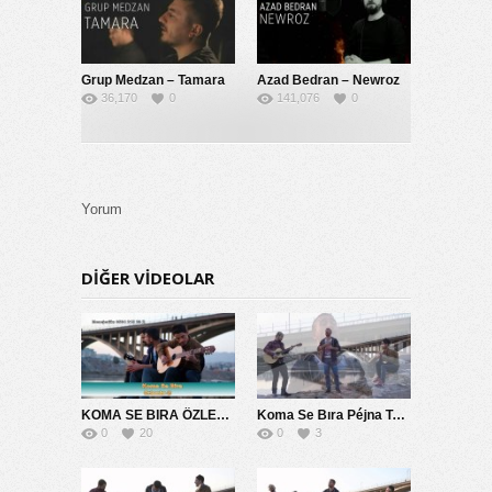
Grup Medzan – Tamara
Azad Bedran – Newroz
36,170
0
141,076
0
Yorum
DIĞER VIDEOLAR
KOMA SE BIRA ÖZLEMİM SANA 2014
Koma Se Bıra Péjna Te Naye
0
20
0
3