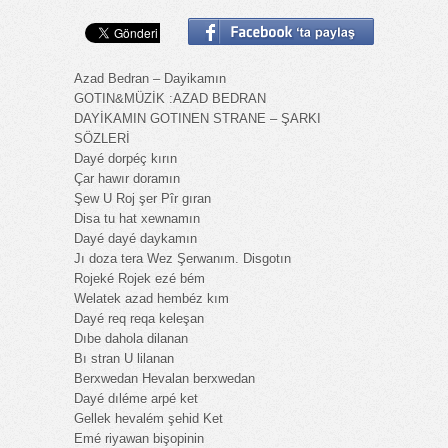
Azad Bedran – Dayikamın
GOTIN&MÜZİK :AZAD BEDRAN
DAYİKAMIN GOTINEN STRANE – ŞARKI
SÖZLERİ
Dayé dorpéç kırın
Çar hawır doramın
Şew U Roj şer Pîr gıran
Disa tu hat xewnamın
Dayé dayé daykamın
Jı doza tera Wez Şerwanım. Disgotın
Rojeké Rojek ezé bém
Welatek azad hembéz kım
Dayé req reqa keleşan
Dıbe dahola dilanan
Bı stran U lilanan
Berxwedan Hevalan berxwedan
Dayé dıléme arpé ket
Gellek hevalém şehid Ket
Emé riyawan bişopinin