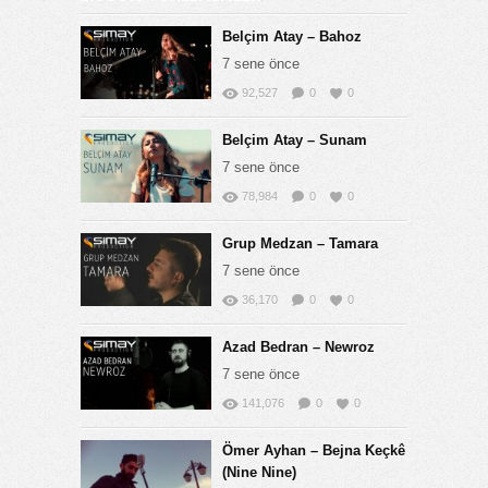
Belçim Atay – Bahoz
7 sene önce
92,527
0
0
Belçim Atay – Sunam
7 sene önce
78,984
0
0
Grup Medzan – Tamara
7 sene önce
36,170
0
0
Azad Bedran – Newroz
7 sene önce
141,076
0
0
Ömer Ayhan – Bejna Keçkê
(Nine Nine)