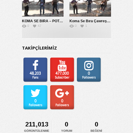
KOMA SE BIRA – POTPORİ 2014
Koma Se Bıra Çawreşamın
0
47
0
1
TAKİPÇİLERİMİZ
48,203
477,000
0
Fans
Subscriber
Followers
0
0
Followers
Followers
211,013
0
0
GÖRÜNTÜLENME
YORUM
BEĞENI