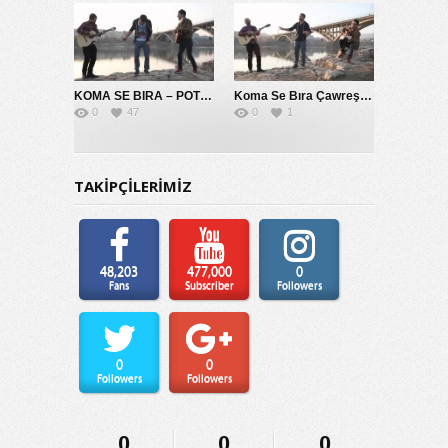
KOMA SE BIRA – POTPORİ 2014
Koma Se Bıra Çawreşamın
0
47
0
1
TAKİPÇİLERİMİZ
48,203
477,000
0
Fans
Subscriber
Followers
0
0
Followers
Followers
0
0
0