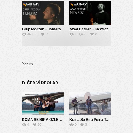
Grup Medzan – Tamara
Azad Bedran – Newroz
36,162
0
141,068
0
Yorum
DIĞER VIDEOLAR
KOMA SE BIRA ÖZLEMİM SANA 2014
Koma Se Bıra Péjna Te Naye
0
20
0
3