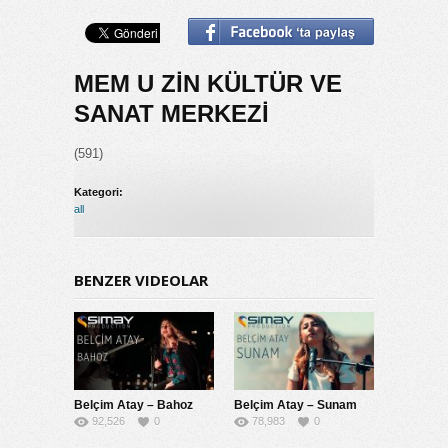
MEM U ZİN KÜLTÜR VE
SANAT MERKEZİ
(591)
Kategori:
all
BENZER VIDEOLAR
Belçim Atay – Bahoz
Belçim Atay – Sunam
92,526
0
78,983
0