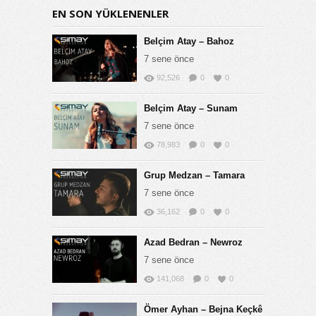
EN SON YÜKLENENLER
Belçim Atay – Bahoz
7 sene önce
92,526
0
0
Belçim Atay – Sunam
7 sene önce
78,983
0
0
Grup Medzan – Tamara
7 sene önce
36,162
0
0
Azad Bedran – Newroz
7 sene önce
141,068
0
0
Ömer Ayhan – Bejna Keçkê