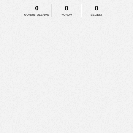
0
0
0
GÖRÜNTÜLENME
YORUM
BEĞENI