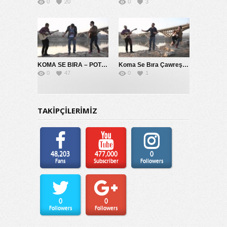
0
20
0
3
KOMA SE BIRA – POTPORİ 2014
Koma Se Bıra Çawreşamın
0
47
0
1
TAKİPÇİLERİMİZ
48,203
477,000
0
Fans
Subscriber
Followers
0
0
Followers
Followers