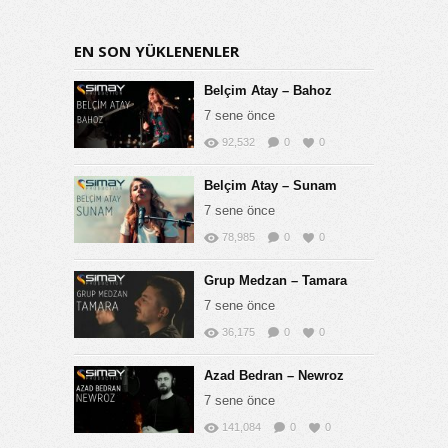
EN SON YÜKLENENLER
Belçim Atay – Bahoz
7 sene önce
92,532
0
0
Belçim Atay – Sunam
7 sene önce
78,985
0
0
Grup Medzan – Tamara
7 sene önce
36,175
0
0
Azad Bedran – Newroz
7 sene önce
141,084
0
0