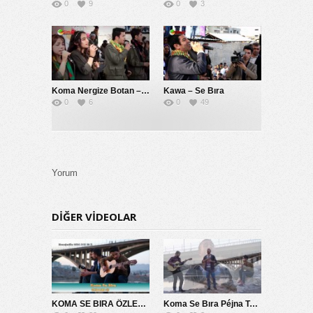
0
9
0
3
Koma Nergize Botan – Emın Apoci
Kawa – Se Bıra
0
6
0
49
Yorum
DIĞER VIDEOLAR
KOMA SE BIRA ÖZLEMİM SANA 2014
Koma Se Bıra Péjna Te Naye