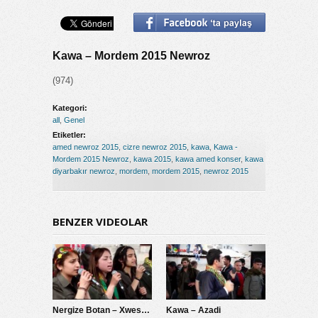
Kawa – Mordem 2015 Newroz
(974)
Kategori:
all
,
Genel
Etiketler:
amed newroz 2015
,
cizre newroz 2015
,
kawa
,
Kawa -
Mordem 2015 Newroz
,
kawa 2015
,
kawa amed konser
,
kawa
diyarbakır newroz
,
mordem
,
mordem 2015
,
newroz 2015
BENZER VIDEOLAR
Nergize Botan – Xweseriya Demokratik
Kawa – Azadi