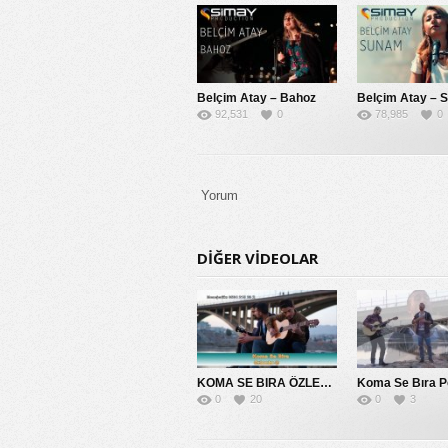
Belçim Atay – Bahoz
Belçim Atay – 
92,531
0
78,985
0
Yorum
DIĞER VIDEOLAR
KOMA SE BIRA ÖZLEMİM SANA 2014
0
20
0
3