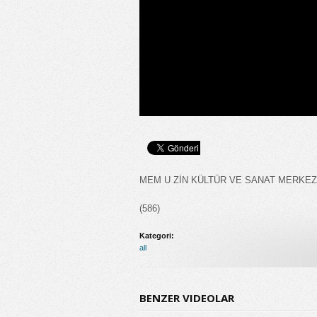
MEM U ZİN KÜLTÜR VE SANAT MERKEZ
(586)
Kategori:
all
BENZER VIDEOLAR