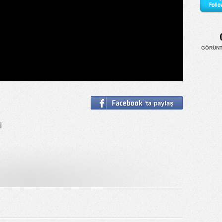
Follo
GÖRÜN
İ