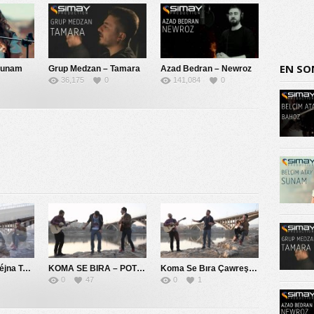
EN SO
Sunam
Grup Medzan – Tamara
Azad Bedran – Newroz
36,175
0
141,084
0
Koma Se Bıra Péjna Te Naye
KOMA SE BIRA – POTPORİ 2014
Koma Se Bıra Çawreşamın
0
47
0
1