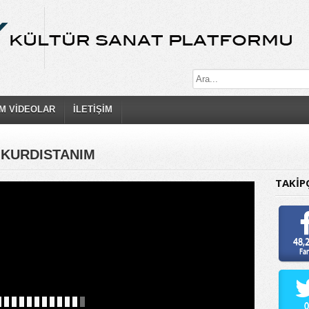
M VİDEOLAR
İLETİŞİM
 KURDISTANIM
TAKİP
48,
Fa
0