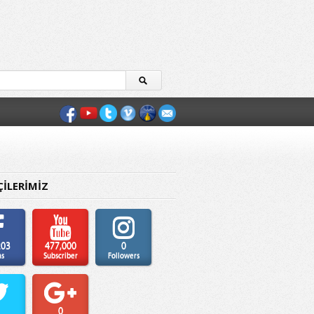
ÇİLERİMİZ
203
477,000
0
ns
Subscriber
Followers
0