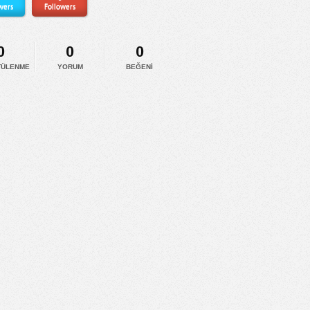
wers
Followers
0
0
0
TÜLENME
YORUM
BEĞENI