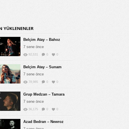
N YÜKLENENLER
Belçim Atay – Bahoz
7 sene önce
92,531
0
0
Belçim Atay – Sunam
7 sene önce
78,985
0
0
Grup Medzan – Tamara
7 sene önce
36,175
0
0
Azad Bedran – Newroz
7 sene önce