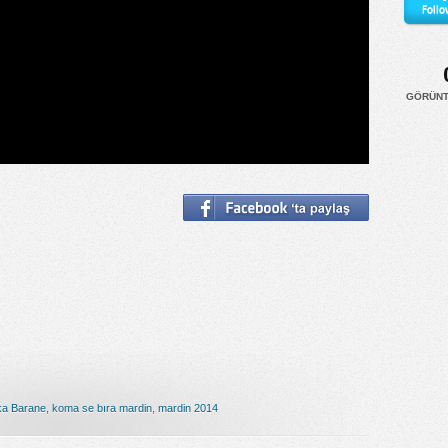
Follo
GÖRÜN
ka Barane
,
koma se bıra mardin
,
mardin 2014