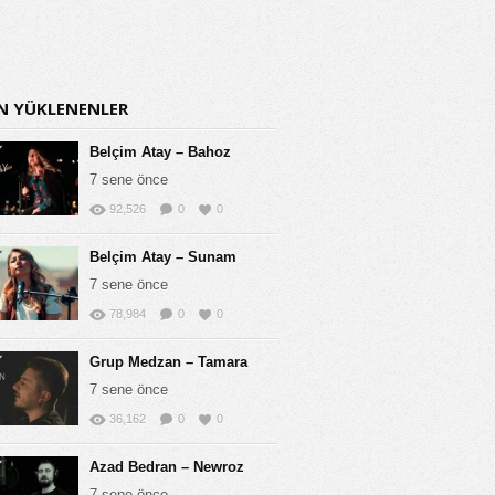
N YÜKLENENLER
Belçim Atay – Bahoz
7 sene önce
92,526
0
0
Belçim Atay – Sunam
7 sene önce
78,984
0
0
Grup Medzan – Tamara
7 sene önce
36,162
0
0
Azad Bedran – Newroz
7 sene önce