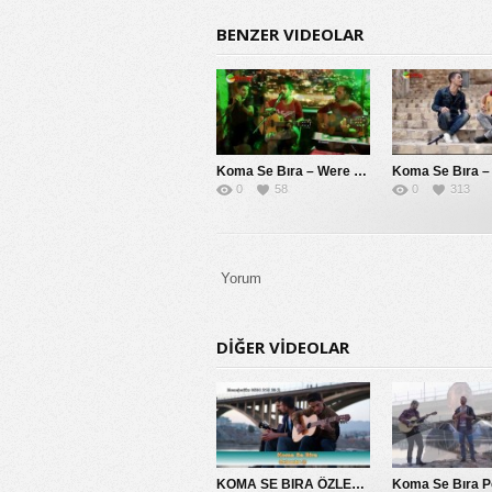
BENZER VIDEOLAR
Koma Se Bıra – Were Le Mardin
0
58
0
313
Yorum
DIĞER VIDEOLAR
KOMA SE BIRA ÖZLEMİM SANA 2014