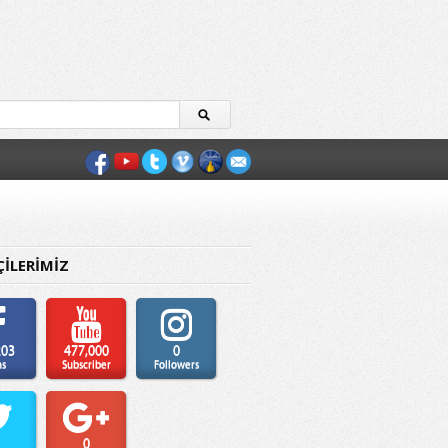
ÇİLERİMİZ
203
477,000
0
ns
Subscriber
Followers
0