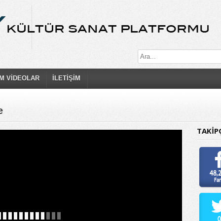
M VİDEOLAR
İLETİŞİM
e
TAKİP
48,
Fa
0