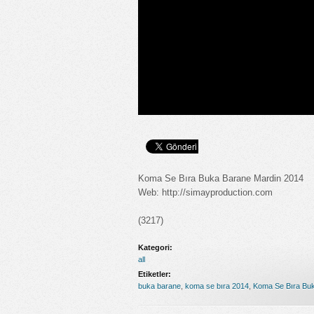
Koma Se Bıra Buka Barane Mardin 2014
Web: http://simayproduction.com
(3217)
Kategori:
all
Etiketler:
buka barane
,
koma se bıra 2014
,
Koma Se Bıra Bu