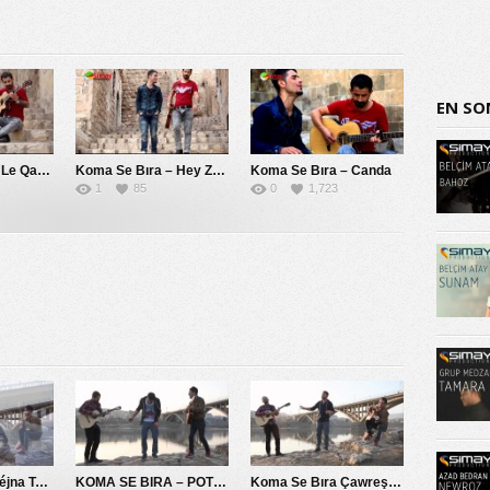
EN SO
Koma Se Bıra – Le Qamışlo
Koma Se Bıra – Hey Zalım Yar
Koma Se Bıra – Canda
1
85
0
1,723
Koma Se Bıra Péjna Te Naye
KOMA SE BIRA – POTPORİ 2014
Koma Se Bıra Çawreşamın