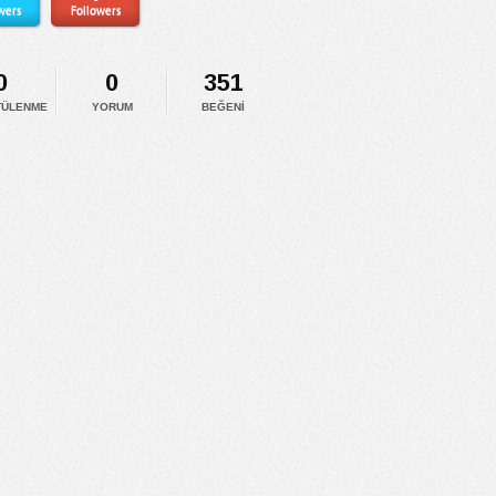
wers
Followers
0
0
351
TÜLENME
YORUM
BEĞENI