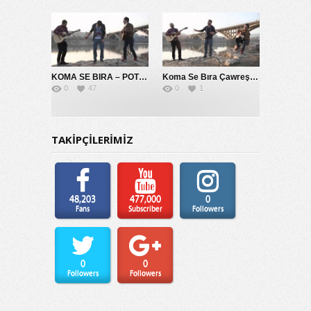
KOMA SE BIRA – POTPORİ 2014
Koma Se Bıra Çawreşamın
0
47
0
1
TAKİPÇİLERİMİZ
48,203
477,000
0
Fans
Subscriber
Followers
0
0
Followers
Followers