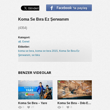
Koma Se Bıra Ez Şerwanım
(4354)
Kategori:
all
,
Genel
Etiketler:
koma se bıra
,
koma se bıra 2015
,
Koma Se Bıra Ez
Şerwanım
,
se bira
BENZER VIDEOLAR
Koma Se Bıra – Yare
Koma Se Bıra – Dılo Ez Bımrım
0
27
0
8