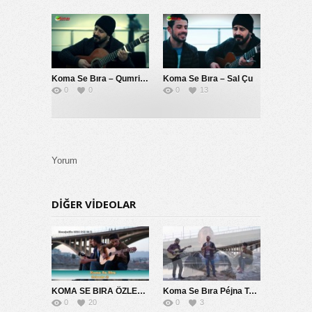
Koma Se Bıra – Qumrike
Koma Se Bıra – Sal Çu
0
0
0
13
Yorum
DIĞER VIDEOLAR
KOMA SE BIRA ÖZLEMİM SANA 2014
Koma Se Bıra Péjna Te Naye
0
20
0
3