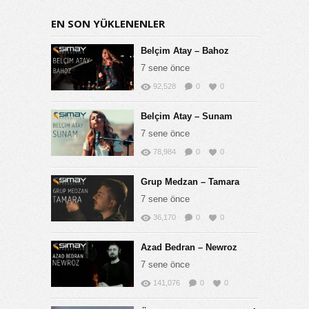
EN SON YÜKLENENLER
Belçim Atay – Bahoz
7 sene önce
92,528
0
0
Belçim Atay – Sunam
7 sene önce
78,984
0
0
Grup Medzan – Tamara
7 sene önce
36,170
0
0
Azad Bedran – Newroz
7 sene önce
141,076
0
0