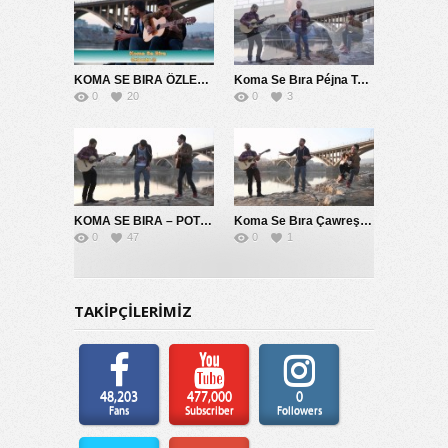
KOMA SE BIRA ÖZLEMİM SANA 2014
Koma Se Bıra Péjna Te Naye
0
20
0
3
KOMA SE BIRA – POTPORİ 2014
Koma Se Bıra Çawreşamın
0
47
0
1
TAKİPÇİLERİMİZ
48,203
477,000
0
Fans
Subscriber
Followers