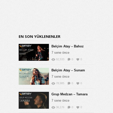
EN SON YÜKLENENLER
Belçim Atay – Bahoz
7 sene önce
92,533
0
0
Belçim Atay – Sunam
7 sene önce
78,985
0
0
Grup Medzan – Tamara
7 sene önce
36,176
0
0