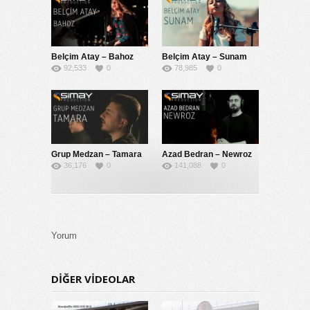
Belçim Atay – Bahoz
Belçim Atay – Sunam
92,533
0
78,985
0
Grup Medzan – Tamara
Azad Bedran – Newroz
36,176
0
141,088
0
Yorum
DIĞER VIDEOLAR