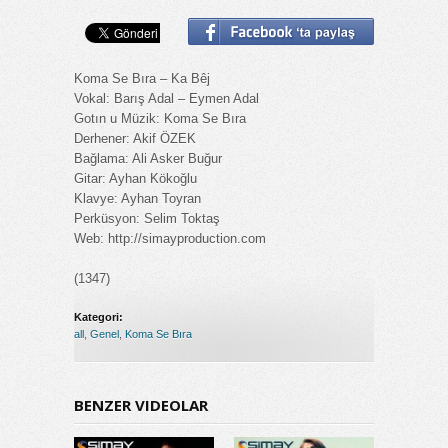
Koma Se Bıra – Ka Bêj
Vokal: Barış Adal – Eymen Adal
Gotın u Müzik: Koma Se Bıra
Derhener: Akif ÖZEK
Bağlama: Ali Asker Buğur
Gitar: Ayhan Kökoğlu
Klavye: Ayhan Toyran
Perküsyon: Selim Toktaş
Web: http://simayproduction.com
(1347)
Kategori:
all
,
Genel
,
Koma Se Bıra
BENZER VIDEOLAR