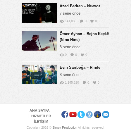
Azad Bedran – Newroz
7 sene önce
141,088
0
0
Ömer Ayhan – Bejna Keçkê
(Nine Nine)
8 sene önce
0
0
0
Evin Sarıboğa – Rınde
8 sene önce
1,145,620
0
0
ANA SAYFA
HİZMETLER
İLETİŞİM
Copyright 2026 ©
Simay Production
All rights reserved.