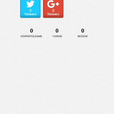
0
0
Followers
Followers
0
0
0
GÖRÜNTÜLENME
YORUM
BEĞENI