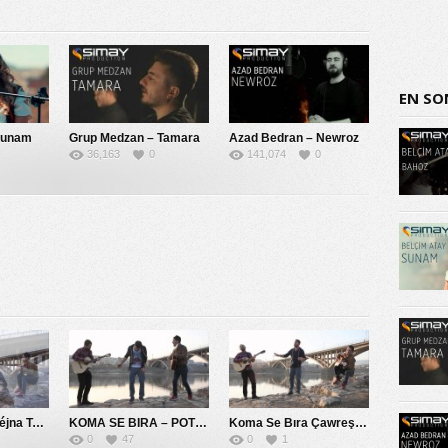
EN SO
Sunam
Grup Medzan – Tamara
Azad Bedran – Newroz
36,163
0
141,074
0
Koma Se Bıra Péjna Te Naye
KOMA SE BIRA – POTPORİ 2014
Koma Se Bıra Çawreşamın
0
47
0
1