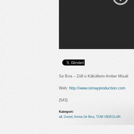
Se Bıra – Zülf-ü Kâküllerin Amber Misali
Web:
http://www.simayproduction.com
(543)
Kategori:
all
,
Genel
,
Koma Se Bıra
,
TÜM VİDEOLAR