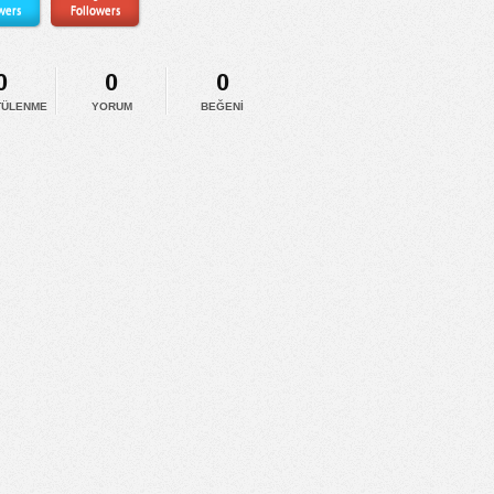
wers
Followers
0
0
0
TÜLENME
YORUM
BEĞENI