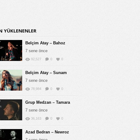
N YÜKLENENLER
Belçim Atay – Bahoz
7 sene önce
92,527
0
0
Belçim Atay – Sunam
7 sene önce
78,984
0
0
Grup Medzan – Tamara
7 sene önce
36,163
0
0
Azad Bedran – Newroz
7 sene önce