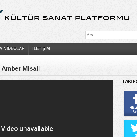
M VİDEOLAR
İLETİŞİM
n Amber Misali
TAKİP
48,
Fa
0