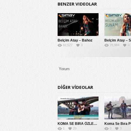
BENZER VIDEOLAR
Belçim Atay – Bahoz
Belçim Atay – 
92,527
0
78,984
0
Yorum
DIĞER VIDEOLAR
KOMA SE BIRA ÖZLEMİM SANA 2014
1
20
0
3