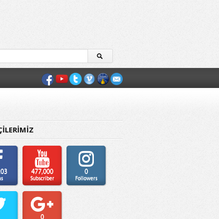
ÇİLERİMİZ
203
477,000
0
ns
Subscriber
Followers
0