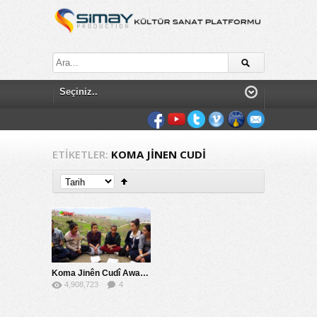
ETIKETLER:
KOMA JINEN CUDI
Koma Jinên Cudî Awazek Tê
4,908,723
4
195