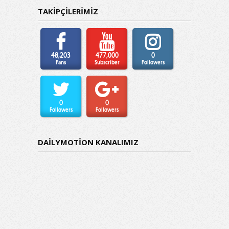
TAKİPÇİLERİMİZ
48,203
477,000
0
Fans
Subscriber
Followers
0
0
Followers
Followers
DAİLYMOTİON KANALIMIZ