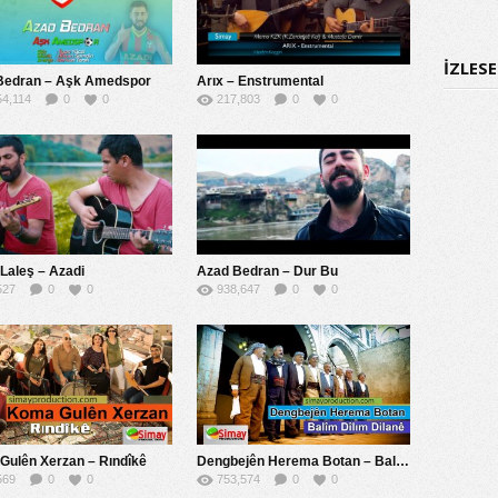
İZLES
Bedran – Aşk Amedspor
Arıx – Enstrumental
54,114
0
0
217,803
0
0
Laleş – Azadi
Azad Bedran – Dur Bu
527
0
0
938,647
0
0
Gulên Xerzan – Rındîkê
Dengbejên Herema Botan – Balîm Dîlım Dilanê
569
0
0
753,574
0
0