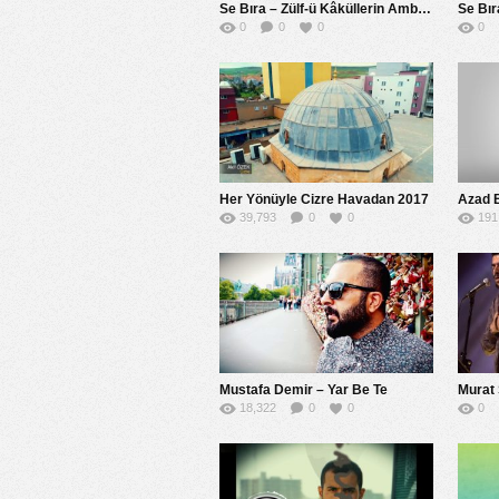
Se Bıra – Zülf-ü Kâküllerin Amber Misali
Se Bır
0
0
0
0
Her Yönüyle Cizre Havadan 2017
Azad 
39,793
0
0
191
Mustafa Demir – Yar Be Te
Murat
18,322
0
0
0