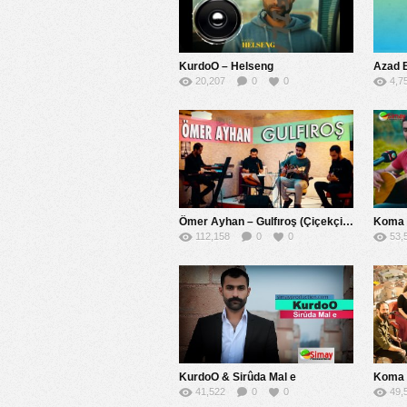
KurdoO – Helseng
Azad 
20,207
0
0
4,7
Ömer Ayhan – Gulfıroş (Çiçekçi) 2017
Koma 
112,158
0
0
53,
KurdoO & Sirûda Mal e
Koma 
41,522
0
0
49,