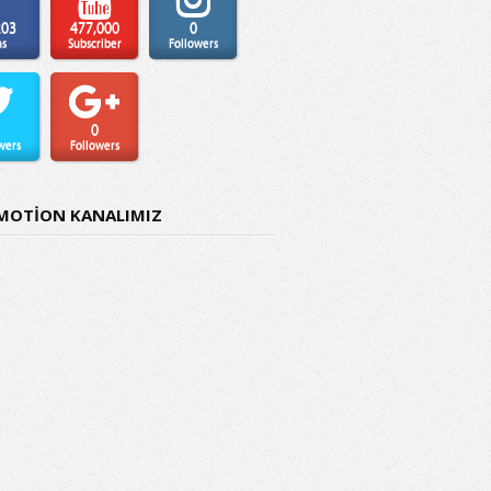
203
477,000
0
ns
Subscriber
Followers
0
wers
Followers
MOTİON KANALIMIZ