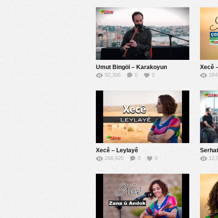
Umut Bingöl – Karakoyun
Xecê 
92,306
0
0
184
Xecê – Leylayê
Serhat
266,425
0
0
12,