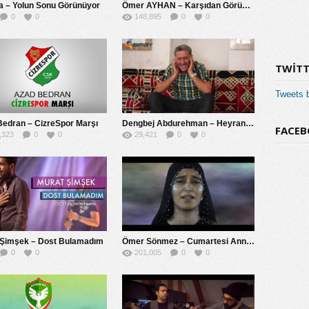
a – Yolun Sonu Görünüyor
Ömer AYHAN – Karşıdan Görünen Ne Güzel Yayla
0
0
148,895
0
0
TWITT
Tweets 
Bedran – CizreSpor Marşı
Dengbej Abdurehman – Heyran Jaro
FACEB
,323
0
0
29,421
0
0
 Şimşek – Dost Bulamadım
Ömer Sönmez – Cumartesi Anneleri
0
0
201,005
0
0