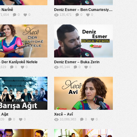
 Narînê
Deniz Esmer – Ben Cumartesiyim ( Ez Şemîme)
71,654
0
0
135,471
0
0
 Der Kanîyokê Nefele
Deniz Esmer – Buka Zerin
,619
0
0
85,144
0
0
 Ağıt
Xecê – Avî
439
0
0
10,086,983
0
0