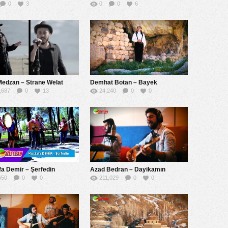
0
3
0
0
6
Medzan – Strane Welat
Demhat Botan – Bayek
,687
0
13
24,240
0
0
a Demir – Şerfedin
Azad Bedran – Dayikamın
650
0
0
211,029
0
0