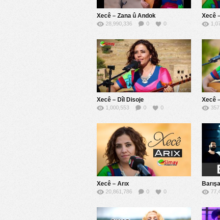
Xecê – Zana û Andok
Xecê –
28,990,336
0
0
1,0
Xecê – Dîl Disoje
Xecê –
1,000,553
0
0
357
Xecê – Arıx
Barışa
20,861,786
0
0
77,