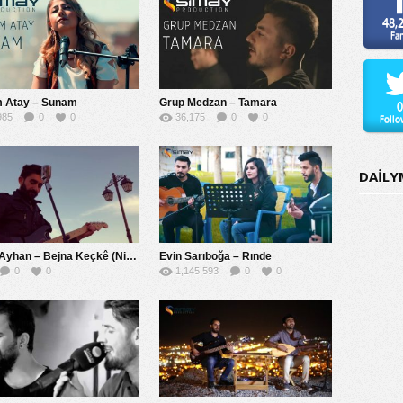
48,
Fa
m Atay – Sunam
Grup Medzan – Tamara
0
985
0
0
36,175
0
0
Follo
DAİLY
Ömer Ayhan – Bejna Keçkê (Nine Nine)
Evin Sarıboğa – Rınde
0
0
1,145,593
0
0