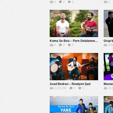
0
0
3
0
Koma Se Bıra – Pore Delalamın Sore
Grup 
0
0
9
199
Azad Bedran – Rewiyen Şad
Mustaf
2,312,184
0
2
22,