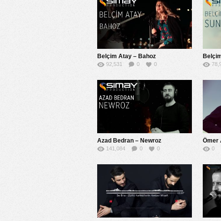
Belçim Atay – Bahoz
Belçi
92,531
0
0
78,
Azad Bedran – Newroz
141,084
0
0
0