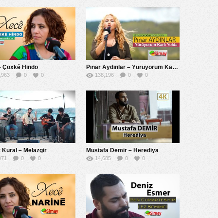
– Çoxkê Hindo
Pınar Aydınlar – Yürüyorum Karlı Yolda
,963
0
0
138,196
0
0
 Kural – Melazgir
Mustafa Demir – Herediya
971
0
0
14,685
0
0