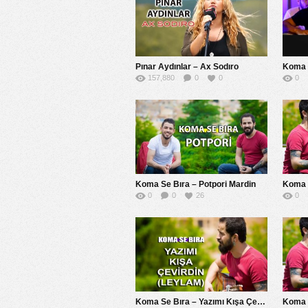
Pınar Aydınlar – Ax Sodıro
Koma 
157,880
0
0
0
Koma Se Bıra – Potpori Mardin
Koma 
0
0
26
0
Koma Se Bıra – Yazımı Kışa Çevirdin ( Leylam )
Koma S