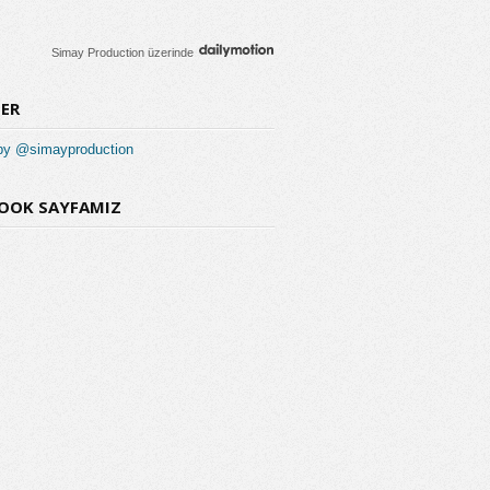
Simay Production
üzerinde
ER
by @simayproduction
OOK SAYFAMIZ