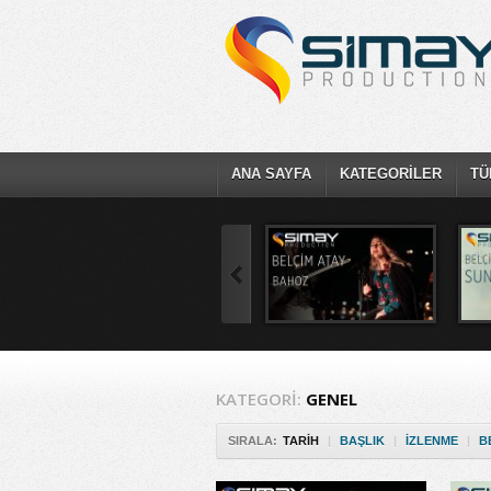
ANA SAYFA
KATEGORİLER
TÜ
KATEGORI:
GENEL
SIRALA:
TARIH
|
BAŞLIK
|
İZLENME
|
B