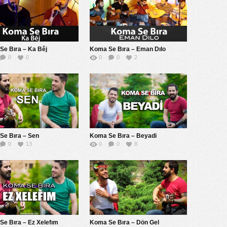
Se Bıra – Ka Bêj
Koma Se Bıra – Eman Dılo
0
0
0
0
2
Se Bıra – Sen
Koma Se Bıra – Beyadi
0
13
0
0
8
e Bıra – Ez Xelefım
Koma Se Bıra – Dön Gel