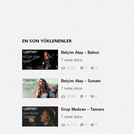
EN SON YÜKLENENLER
Belçim Atay – Bahoz
7 sene önce
92,527
0
0
Belçim Atay – Sunam
7 sene önce
78,984
0
0
Grup Medzan – Tamara
7 sene önce
36,172
0
0