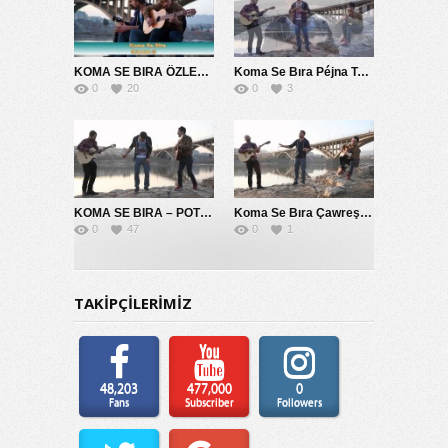
KOMA SE BIRA ÖZLEMİM SANA 2014
Koma Se Bıra Péjna Te Naye
0
20
0
3
KOMA SE BIRA – POTPORİ 2014
Koma Se Bıra Çawreşamın
0
47
0
1
TAKİPÇİLERİMİZ
48,203
477,000
0
Fans
Subscriber
Followers