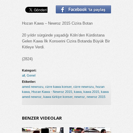
Hozan Kawa – Newroz 2015 Cizira Botan
20 yıldır sürgünde yaşadığı Köln’den Kürdistana
Gelen Kawa İlk Konserini Cizira Botanda Büyük Bir
Kitleye Verdi.
(2824)
Kategori:
all
,
Genel
Etiketler:
amed newrozu
,
cizre kawa konser
,
cizre newrozu
,
hozan
kawa
,
Hozan Kawa - Newroz 2015
,
kawa
,
kawa 2015
,
kawa
amed newroz
,
kawa türkiye konser
,
newroz
,
newroz 2015
BENZER VIDEOLAR