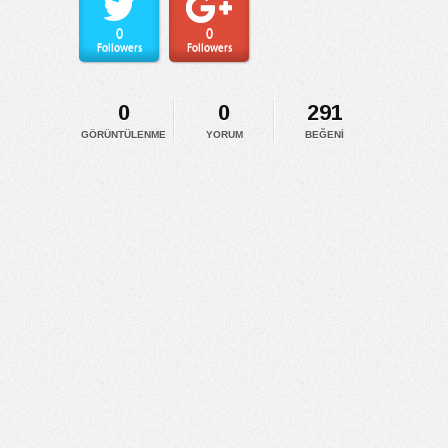
0
0
Followers
Followers
0
0
291
GÖRÜNTÜLENME
YORUM
BEĞENI