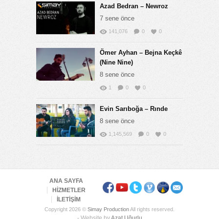
Azad Bedran – Newroz
7 sene önce
141,076
0
0
Ömer Ayhan – Bejna Keçkê
(Nine Nine)
8 sene önce
1
0
0
Evin Sarıboğa – Rınde
8 sene önce
1,145,569
0
0
ANA SAYFA
HİZMETLER
İLETİŞİM
Copyright 2026 ©
Simay Production
All rights reserved.
- Website by
Azat Uğurlu