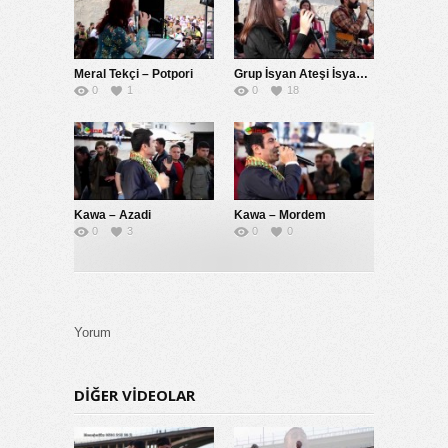
Meral Tekçi – Potpori
Grup İsyan Ateşi İsyan Ateşi
0
1
0
18
Kawa – Azadi
Kawa – Mordem
0
3
0
0
Yorum
DIĞER VIDEOLAR