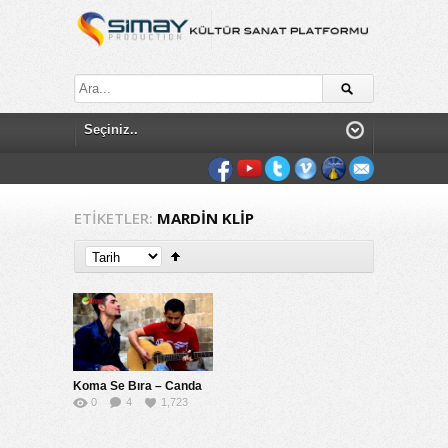
ETIKETLER:
MARDIN KLIP
Koma Se Bıra – Canda
0
4
1,723