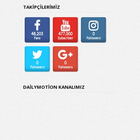
TAKİPÇİLERİMİZ
48,203
477,000
0
Fans
Subscriber
Followers
0
0
Followers
Followers
DAİLYMOTİON KANALIMIZ