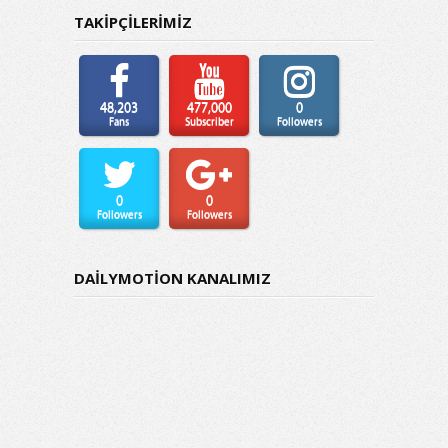
TAKİPÇİLERİMİZ
48,203
477,000
0
Fans
Subscriber
Followers
0
0
Followers
Followers
DAİLYMOTİON KANALIMIZ