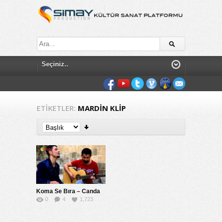
ETIKETLER:
MARDIN KLIP
Koma Se Bıra – Canda
0
4
1,723